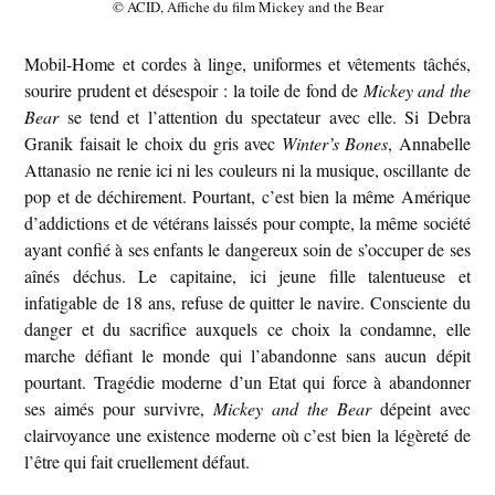
© ACID, Affiche du film Mickey and the Bear
Mobil-Home et cordes à linge, uniformes et vêtements tâchés,
sourire prudent et désespoir : la toile de fond de
Mickey and the
Bear
se tend et l’attention du spectateur avec elle. Si Debra
Granik faisait le choix du gris avec
Winter’s Bones
, Annabelle
Attanasio ne renie ici ni les couleurs ni la musique, oscillante de
pop et de déchirement. Pourtant, c’est bien la même Amérique
d’addictions et de vétérans laissés pour compte, la même société
ayant confié à ses enfants le dangereux soin de s’occuper de ses
aînés déchus. Le capitaine, ici jeune fille talentueuse et
infatigable de 18 ans, refuse de quitter le navire. Consciente du
danger et du sacrifice auxquels ce choix la condamne, elle
marche défiant le monde qui l’abandonne sans aucun dépit
pourtant. Tragédie moderne d’un Etat qui force à abandonner
ses aimés pour survivre,
Mickey and the Bear
dépeint avec
clairvoyance une existence moderne où c’est bien la légèreté de
l’être qui fait cruellement défaut.