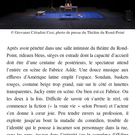
© Giovanni Cittadini Cesi, photo de presse du Théâtre du Rond-Point
Après avoir pénétré dans une salle intimiste du théâtre du Rond-
Point, rideaux bleus, sièges en estrade dont la capacité d’accueil
doit être d’une centaine de postérieurs, le spectateur attend
l’entrée en scène de Fabrice Adde. Une douce musique aux
effluves d’Amérique latine emplit l’espace. Soudain, baskets
rouges, costume beige trop grand, raie sur le côté et lunettes
transparentes, Jacky entre en scène. Ou bien est-ce Fabrice. Ou
les deux à la fois. Difficile de savoir où s’arrête le réel, où
commence la fiction (« la vraie vie » selon Proust) et l’acteur
s’en donne à cœur joie. Peu tendre envers sa profession, il
exploite jusqu’au bout la maladie du comédien, trouble de
l’identité qui le pousse à incarner son personnage dans la rue,
avec les gens, jusque dans l’intimité (ou le complexe d’Œdipe