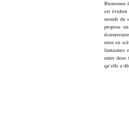
Bienvenue à
est évident
monde du sh
propose un
écœureraien
mise en scè
fantasmes m
entre deux 
qu’elle a d