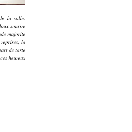
e la salle.
doux sourire
nde majorité
reprises, la
part de tarte
 ces heureux