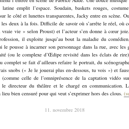
attend l’entrée en scène de Fabrice Adde. Une douce musique 
 latine emplit l’espace. Soudain, baskets rouges, costume
sur le côté et lunettes transparentes, Jacky entre en scène. O
les deux à la fois. Difficile de savoir où s’arrête le réel, o
la vraie vie » selon Proust) et l’acteur s’en donne à cœur joie
rofession, il exploite jusqu’au bout la maladie du comédien
qui le pousse à incarner son personnage dans la rue, avec les 
mité (ou le complexe d’Œdipe revisité dans les éclats de rir
u complet se fait d’ailleurs refaire le portrait, du scénograp
rais snobs (« Je le jouerai plus en-dessous, tu vois ») et faus
 (comme celle de l’omniprésence de la captation vidéo sur
r le directeur du théâtre et le chargé en communication. L
 lieu bien censuré pour qui veut s’exprimer hors des clous.
(s
11. novembre 2018