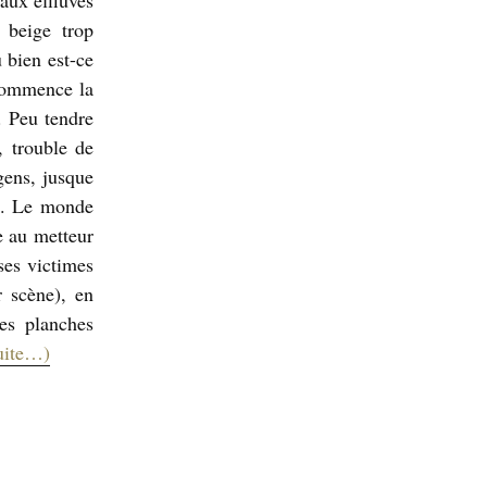
aux effluves
 beige trop
u bien est-ce
ù commence la
. Peu tendre
, trouble de
gens, jusque
e). Le monde
he au metteur
ses victimes
 scène), en
es planches
uite…)