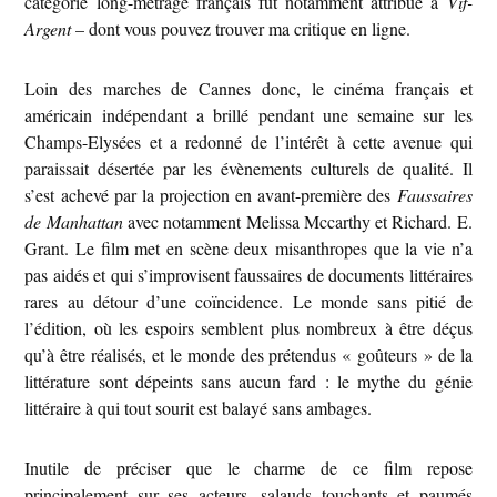
catégorie long-métrage français fut notamment attribué à
Vif-
Argent
– dont vous pouvez trouver ma critique en ligne.
Loin des marches de Cannes donc, le cinéma français et
américain indépendant a brillé pendant une semaine sur les
Champs-Elysées et a redonné de l’intérêt à cette avenue qui
paraissait désertée par les évènements culturels de qualité. Il
s’est achevé par la projection en avant-première des
Faussaires
de Manhattan
avec notamment Melissa Mccarthy et Richard. E.
Grant. Le film met en scène deux misanthropes que la vie n’a
pas aidés et qui s’improvisent faussaires de documents littéraires
rares au détour d’une coïncidence. Le monde sans pitié de
l’édition, où les espoirs semblent plus nombreux à être déçus
qu’à être réalisés, et le monde des prétendus « goûteurs » de la
littérature sont dépeints sans aucun fard : le mythe du génie
littéraire à qui tout sourit est balayé sans ambages.
Inutile de préciser que le charme de ce film repose
principalement sur ses acteurs, salauds touchants et paumés