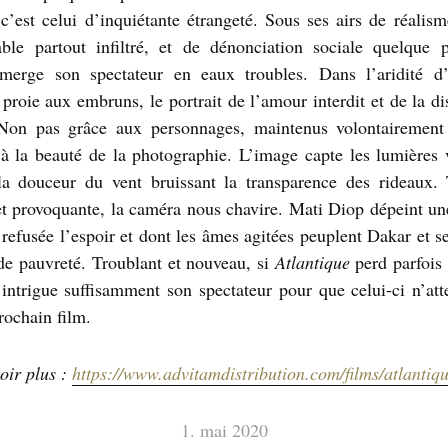
 c’est celui d’inquiétante étrangeté. Sous ses airs de réalis
able partout infiltré, et de dénonciation sociale quelque 
merge son spectateur en eaux troubles. Dans l’aridité d
proie aux embruns, le portrait de l’amour interdit et de la di
. Non pas grâce aux personnages, maintenus volontairement 
à la beauté de la photographie. L’image capte les lumières 
la douceur du vent bruissant la transparence des rideaux.
et provoquante, la caméra nous chavire. Mati Diop dépeint un
 refusée l’espoir et dont les âmes agitées peuplent Dakar et s
 de pauvreté. Troublant et nouveau, si
Atlantique
perd parfois 
l intrigue suffisamment son spectateur pour que celui-ci n’at
rochain film.
oir plus :
https://www.advitamdistribution.com/films/atlantiqu
1. mai 2020