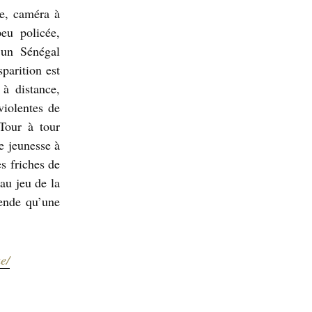
me, caméra à
peu policée,
’un Sénégal
sparition est
à distance,
violentes de
 Tour à tour
e jeunesse à
es friches de
au jeu de la
tende qu’une
e/