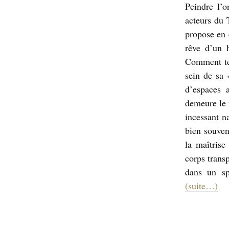
Peindre l’o
acteurs du 
propose en e
rêve d’un 
Comment té
sein de sa 
d’espaces 
demeure le 
incessant n
bien souven
la maîtrise
corps transp
dans un sp
(suite…)