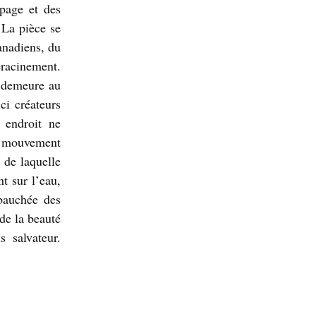
epage et des
 La pièce se
canadiens, du
racinement.
 demeure au
ci créateurs
 endroit ne
ce mouvement
 de laquelle
t sur l’eau,
ébauchée des
 de la beauté
 salvateur.